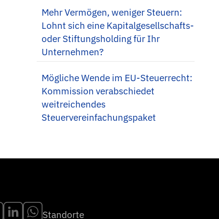
Mehr Vermögen, weniger Steuern:
Lohnt sich eine Kapitalgesellschafts-
oder Stiftungsholding für Ihr
Unternehmen?
Mögliche Wende im EU-Steuerrecht:
Kommission verabschiedet
weitreichendes
Steuervereinfachungspaket
Standorte