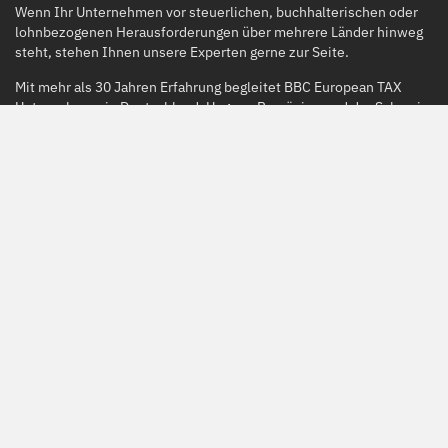
Wenn Ihr Unternehmen vor steuerlichen, buchhalterischen oder
lohnbezogenen Herausforderungen über mehrere Länder hinweg
steht, stehen Ihnen unsere Experten gerne zur Seite.
Mit mehr als 30 Jahren Erfahrung begleitet BBC European TAX
Unternehmen in Deutschland, Ungarn, Rumänien und der Schweiz
bei der Strukturierung und Umsetzung ihrer steuerlichen und
finanziellen Prozesse.
Kontaktieren Sie uns gerne für ein kurzes
Beratungsgespräch