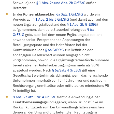
Schwelle) des
§ 1 Abs. 2a und Abs. 2b GrEStG
außer
Betracht.
In der
Konzernklausel
des
6a Satz 1 GrEStG
wurde ein
Verweis auf
§ 1 Abs. 2 bis 3 GrEStG
(und damit auch auf den
neuen Ergänzungstatbestand des
§ 1 Abs. 2b GrEStG
)
aufgenommen, damit die Steuerbefreiung des
§ 6a
GrEStG
grds. auch bei dem neuen Ergänzungstatbestand
anwendbar ist. Entsprechende Anpassungen der
Beteiligungsquote und der Haltefristen bei der
Konzernklausel des
§ 6a GrEStG
zur Definition der
abhängigen Gesellschaft wurden hingegen nicht
vorgenommen, obwohl die Ergänzungstatbestände nunmehr
bereits ab einer Anteilsübertragung von mehr als 90 %
ausgelöst werden. Nach
§ 6a Satz 4 GrEStG
gilt eine
Gesellschaft weiterhin als abhängig, wenn das herrschende
Unternehmen innerhalb von fünf Jahren vor und nach dem
Rechtsvorgang unmittelbar oder mittelbar zu mindestens 95
% beteiligt ist.
8 Abs. 2 Satz 1 Nr. 4 GrEStG
sieht die
Anwendung einer
Ersatzbemessungsgrundlage
vor, wenn Grundstücke im
Rückwirkungszeitraum bei Umwandlungsfällen zwischen
denen an der Umwandlung beteiligten Rechtsträgern