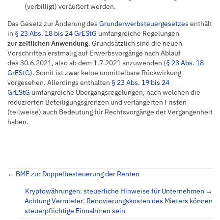
(verbilligt) veräußert werden.
Das Gesetz zur Änderung des
Grunderwerbsteuergesetzes
enthält
in
§ 23 Abs. 18 bis 24 GrEStG
umfangreiche Regelungen
zur
zeitlichen Anwendung
. Grundsätzlich sind die neuen
Vorschriften erstmalig auf Erwerbsvorgänge nach Ablauf
des 30.6.2021, also ab dem 1.7.2021 anzuwenden (
§ 23 Abs. 18
GrEStG
). Somit ist zwar keine unmittelbare Rückwirkung
vorgesehen. Allerdings enthalten
§ 23 Abs. 19 bis 24
GrEStG
umfangreiche Übergangsregelungen, nach welchen die
reduzierten Beteiligungsgrenzen und verlängerten Fristen
(teilweise) auch Bedeutung für Rechtsvorgänge der Vergangenheit
haben.
Posts
← BMF zur Doppelbesteuerung der Renten
navigation
Kryptowährungen: steuerliche Hinweise für Unternehmen →
Achtung Vermieter: Renovierungskosten des Mieters können
steuerpflichtige Einnahmen sein