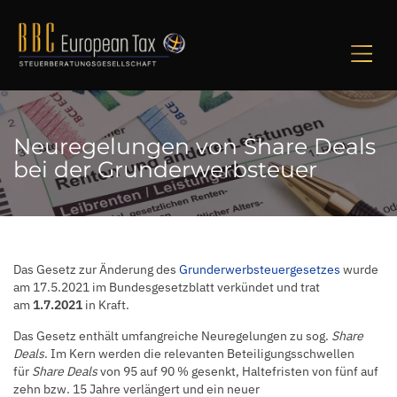
NA
Neuregelungen von Share Deals
bei der Grunderwerbsteuer
Das Gesetz zur Änderung des
Grunderwerbsteuergesetzes
wurde
am 17.5.2021 im Bundesgesetzblatt verkündet und trat
am
1.7.2021
in Kraft.
Das Gesetz enthält umfangreiche Neuregelungen zu sog.
Share
Deals
. Im Kern werden die relevanten Beteiligungsschwellen
für
Share Deals
von 95 auf 90 % gesenkt, Haltefristen von fünf auf
zehn bzw. 15 Jahre verlängert und ein neuer