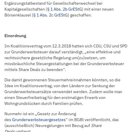
Ergänzungstatbestand für Gesellschafterwechsel bei
Kapitalgesellschaften (
§ 1 Abs. 2b GrEStG
) mit einer neuen
Börsenklausel (
§ 1 Abs. 2c GrEStG
) geschaffen.
Einordnung
Im Koalitionsvertrag vom 12.3.2018 hatten sich CDU, CSU und SPD
zur Grunderwerbsteuer darauf verständigt, „eine effektive und
rechtssichere gesetzliche Regelung um(zu)setzen, um
missbräuchliche Steuergestaltungen bei der Grunderwerbsteuer
mittels Share Deals zu beenden“.
Die damit gewonnenen Steuermehreinnahmen könnten, so die
Idee im Koalitionsvertrag, von den Ländern zur Senkung der
Grunderwerbsteuersätze verwendet werden. Zudem wolle man
einen Steuerfreibetrag für den erstmaligen Erwerb von
Wohngrundstücken durch Familien prüfen.
Nunmehr ist ein „Gesetz zur Änderung
des
Grunderwerbsteuergesetzes
“ im BGBl veröffentlicht, das
(ausschließlich) Neuregelungen mit Bezug auf
Share
Deals
umfasst.