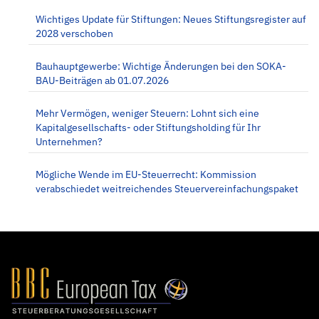
Wichtiges Update für Stiftungen: Neues Stiftungsregister auf
2028 verschoben
Bauhauptgewerbe: Wichtige Änderungen bei den SOKA-
BAU-Beiträgen ab 01.07.2026
Mehr Vermögen, weniger Steuern: Lohnt sich eine
Kapitalgesellschafts- oder Stiftungsholding für Ihr
Unternehmen?
Mögliche Wende im EU-Steuerrecht: Kommission
verabschiedet weitreichendes Steuervereinfachungspaket