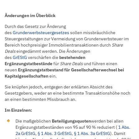
Änderungen im Überblick
Durch das Gesetz zur Änderung
des
Grunderwerbsteuergesetzes
sollen missbräuchliche
Steuergestaltungen zur Vermeidung von Grunderwerbsteuer im
Bereich hochpreisiger Immobilientransaktionen durch
Share
Deals
eingedämmt werden. Die Änderungen
des
GrEStG
verschärfen die
bestehenden
Ergänzungstatbestände
für
Share Deals
und führen einen
neuen
Ergänzungstatbestand für Gesellschafterwechsel bei
Kapitalgesellschaften
ein.
Sie knüpfen jedoch, entgegen der erklärten Absicht des
Gesetzgebers, weder an eine bestimmte Transaktionshöhe noch
an einen bestimmten Missbrauch an.
Im Einzelnen:
Die maßgeblichen
Beteiligungsquoten
werden bei allen
Ergänzungstatbeständen von 95 auf 90 % reduziert (
1 Abs.
2a GrEStG
,
§ 1 Abs. 3 GrEStG
,
§ 1 Abs. 3a GrEStG
). Damit