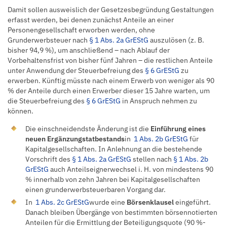
Damit sollen ausweislich der Gesetzesbegründung Gestaltungen
erfasst werden, bei denen zunächst Anteile an einer
Personengesellschaft erworben werden, ohne
Grunderwerbsteuer nach
§ 1 Abs. 2a GrEStG
auszulösen (z. B.
bisher 94,9 %), um anschließend – nach Ablauf der
Vorbehaltensfrist von bisher fünf Jahren – die restlichen Anteile
unter Anwendung der Steuerbefreiung des
§ 6 GrEStG
zu
erwerben. Künftig müsste nach einem Erwerb von weniger als 90
% der Anteile durch einen Erwerber dieser 15 Jahre warten, um
die Steuerbefreiung des
§ 6 GrEStG
in Anspruch nehmen zu
können.
Die einschneidendste Änderung ist die
Einführung eines
neuen Ergänzungstatbestands
in
1 Abs. 2b GrEStG
für
Kapitalgesellschaften. In Anlehnung an die bestehende
Vorschrift des
§ 1 Abs. 2a GrEStG
stellen nach
§ 1 Abs. 2b
GrEStG
auch Anteilseignerwechsel i. H. von mindestens 90
% innerhalb von zehn Jahren bei Kapitalgesellschaften
einen grunderwerbsteuerbaren Vorgang dar.
In
1 Abs. 2c GrEStG
wurde eine
Börsenklausel
eingeführt.
Danach bleiben Übergänge von bestimmten börsennotierten
Anteilen für die Ermittlung der Beteiligungsquote (90 %-