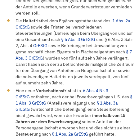
könnten Neugesellschafter grds. nur noch weniger als 90 %
der Anteile erwerben, wenn Grunderwerbsteuer vermieden
werden soll.
Die
Haltefrist
bei dem Ergänzungstatbestand des
1 Abs. 2a
GrEStG
sowie die Fristen bei verschiedenen
Steuerbefreiungen (Befreiungen beim Übergang von und auf
eine Gesamthand nach
§ 5 Abs. 3 GrEStG
und § 6 Abs. 3 Satz
2, Abs. 4
GrEStG
sowie Befreiungen bei Umwandlung von
gemeinschaftlichem Eigentum in Flächeneigentum nach
§ 7
Abs. 3 GrEStG
) wurden von fünf auf zehn Jahre verlängert.
Damit haben sich der zu betrachtende maßgebliche Zeitraum
für den Übergang von Anteilen an Neugesellschafter sowie
die notwendigen Haltefristen jeweils verdoppelt, von fünf
auf nunmehr zehn Jahre.
Eine neue
Vorbehaltensfrist
ist in
6 Abs. 4 Nr. 3
GrEStG
enthalten, nach der bei Erwerbsvorgängen i. S. des
§
1 Abs. 3 GrEStG
(Anteilsvereinigung) und
§ 1 Abs. 3a
GrEStG
(wirtschaftliche Beteiligung) eine Steuerbefreiung
nicht gewährt wird, wenn der Erwerber
innerhalb von 15
Jahren vor dem Erwerbsvorgang
seinen Anteil an der
Personengesellschaft erworben hat und dies nicht zu einer
Besteuerung nach
§ 1 Abs. 2a GrEStG
geführt hatte.