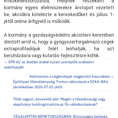
intézkedéssorozatba, melynek részeként a
kormány egyes élelmiszerekre árstopot vezetett
be, akciókra kötelezte a kereskedőket és július 1-
jétől online árfigyelő is működik.
A kormány a gazdaságvédelmi akcióterv keretében
döntött arról is, hogy a gyógyszerforgalmazó cégek
extraprofitadójuk felét leírhatják, ha azt
beruházásra vagy kutatás-fejlesztésre költik.
Posts
← EPR díj: az átadási árakat a piaci szereplők szabadon
alakíthatják!
navigation
Adómentes a cégkerékpár magáncélú használata →
Építőipari főtevékenység: Fontos változások a SOKA-BAU
járulékaiban 2026.07.01-jétől
Több vagyon, kevesebb adó: Megéri a tőketársasági vagy
alapítványi holdingstruktúra az Ön vállalkozásának?
CÉGALAPÍTÁS NÉMETORSZÁGBAN: Biztonságos belépés