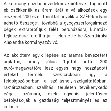
A kormány gazdaságvédelmi akciótervet fogadott
el: csökkentik az áram árát a vállalkozások egy
részénél, 200 ezer forinttal növelik a SZÉP-kártyán
adható összeget, továbbá a gyógyszerforgalmazó
cégek extraprofitjuk felét beruházásra, kutatás-
fejlesztésre fordíthatja – jelentette be Szentkirályi
Alexandra kormányszóvivő.
Az akcióterv egyik lépése az áramra bevezetett
árplafon, amely július 1-jétől nettó 200
euró/megawattóra lesz egyes nagy hozzáadott
értéket termelő szektorokban, így a
feldolgozóiparban, a szálláshely-szolgáltatásban,
raktározásban, szállítási területen tevékenykedő
cégek számára, ezek ugyanis jelentősen
befolyásolják a gazdaság teljesítményét és az
inflációt.