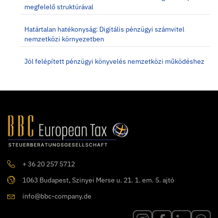
megfelelő struktúrával
Határtalan hatékonyság: Digitális pénzügyi számvitel
nemzetközi környezetben
Jól felépített pénzügyi könyvelés nemzetközi működéshez
+ 36 20 257 5712
1063 Budapest, Szinyei Merse u. 21. 1. em. 5. ajtó
info@bbc-company.de