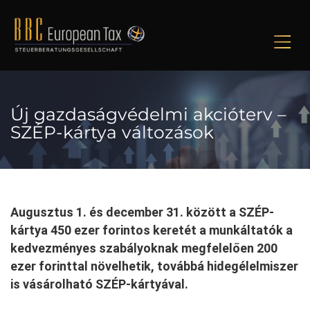
M
Új gazdaságvédelmi akcióterv –
SZÉP-kártya változások
Augusztus 1. és december 31. között a SZÉP-
kártya 450 ezer forintos keretét a munkáltatók a
kedvezményes szabályoknak megfelelően 200
ezer forinttal növelhetik, továbbá hidegélelmiszer
is vásárolható SZÉP-kártyával.