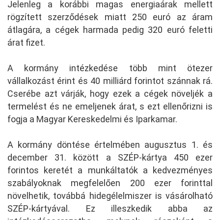
Jelenleg a korábbi magas energiaárak mellett
rögzített szerződések miatt 250 euró az áram
átlagára, a cégek harmada pedig 320 euró feletti
árat fizet.
A kormány intézkedése több mint ötezer
vállalkozást érint és 40 milliárd forintot szánnak rá.
Cserébe azt várják, hogy ezek a cégek növeljék a
termelést és ne emeljenek árat, s ezt ellenőrizni is
fogja a Magyar Kereskedelmi és Iparkamar.
A kormány döntése értelmében augusztus 1. és
december 31. között a SZÉP-kártya 450 ezer
forintos keretét a munkáltatók a kedvezményes
szabályoknak megfelelően 200 ezer forinttal
növelhetik, továbbá hidegélelmiszer is vásárolható
SZÉP-kártyával. Ez illeszkedik abba az