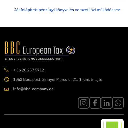
Jól felépített pénzügyi könyvelés nemzetközi működéshez
+ 36 20 257 5712
1063 Budapest, Szinyei Merse u. 21. 1. em. 5. ajtó
info@bbc-company.de