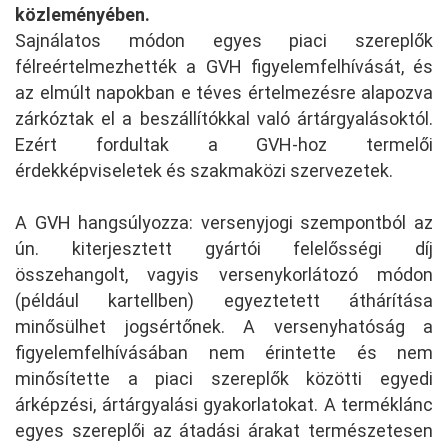
közleményében.
Sajnálatos módon egyes piaci szereplők
félreértelmezhették a GVH figyelemfelhívását, és
az elmúlt napokban e téves értelmezésre alapozva
zárkóztak el a beszállítókkal való ártárgyalásoktól.
Ezért fordultak a GVH-hoz termelői
érdekképviseletek és szakmaközi szervezetek.
A GVH hangsúlyozza: versenyjogi szempontból az
ún. kiterjesztett gyártói felelősségi díj
összehangolt, vagyis versenykorlátozó módon
(például kartellben) egyeztetett áthárítása
minősülhet jogsértőnek. A versenyhatóság a
figyelemfelhívásában nem érintette és nem
minősítette a piaci szereplők közötti egyedi
árképzési, ártárgyalási gyakorlatokat. A terméklánc
egyes szereplői az átadási árakat természetesen