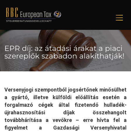
M
EPR díj: az átadási árakat a piaci
szereplők szabadon alakíthatják!
Versenyjogi szempontból jogsértőnek minősülhet
a gyártó, illetve külföldi előállítás esetén a
forgalmazó cégek által fizetendő hulladék-
újrahasznosítási díjak összehangolt
továbbhárítása a vevőkre – erre hívta fel a
figyelmet a Gazdasági Versenyhivatal