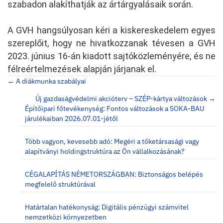
szabadon alakíthatják az ártárgyalásaik során.
A GVH hangsúlyosan kéri a kiskereskedelem egyes
szereplőit, hogy ne hivatkozzanak tévesen a GVH
2023. június 16-án kiadott sajtóközleményére, és ne
félreértelmezések alapján járjanak el.
Posts
← A diákmunka szabályai
navigation
Új gazdaságvédelmi akcióterv – SZÉP-kártya változások →
Építőipari főtevékenység: Fontos változások a SOKA-BAU
járulékaiban 2026.07.01-jétől
Több vagyon, kevesebb adó: Megéri a tőketársasági vagy
alapítványi holdingstruktúra az Ön vállalkozásának?
CÉGALAPÍTÁS NÉMETORSZÁGBAN: Biztonságos belépés
megfelelő struktúrával
Határtalan hatékonyság: Digitális pénzügyi számvitel
nemzetközi környezetben