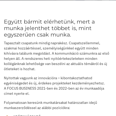
Együtt bármit elérhetünk, mert a
munka jelenthet többet is, mint
egyszerűen csak munka.
Tapasztalt csapatunk mindig naprakész. Csapatszellemmel,
szakmai hozzáértéssel, személyiségünkkel együtt minden
kihívásra találunk megoldást. A kommunikáció számunkra az első
helyen áll. A rendszeres heti nyitóértekezleteken minden
kollégánknak lehetősége van beszélni az aktuális témákról és új
ötleteket is hozhat.
Nyitottak vagyunk az innovációra – kibontakoztathatod
egyéniségedet és új, érdekes projekteket kezdeményezhetsz.
A FOCUS BUSINESS 2021-ben és 2022-ben az év munkaadója
címet nyerte el.
Folyamatosan keresünk munkatársakat határozatlan idejű
munkaszerződéssel az alábbi pozíciókra: