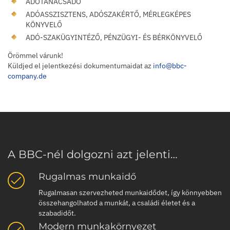
ADÓTANÁCSADÓ
ADÓASSZISZTENS, ADÓSZAKÉRTŐ, MÉRLEGKÉPES
KÖNYVELŐ
ADÓ-SZAKÜGYINTÉZŐ, PÉNZÜGYI- ÉS BÉRKÖNYVELŐ
Örömmel várunk!
Küldjed el jelentkezési dokumentumaidat az
info@bbc-
company.de
A BBC-nél dolgozni azt jelenti…
Rugalmas munkaidő
Rugalmasan szervezheted munkaidődet, így könnyebben
összehangolhatod a munkát, a családi életet és a
szabadidőt.
Modern munkakörnyezet