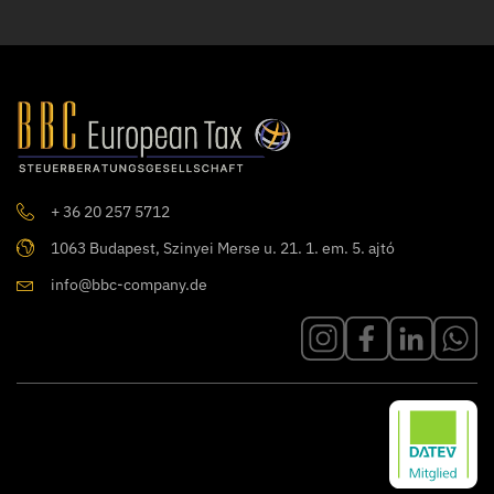
+ 36 20 257 5712
1063 Budapest, Szinyei Merse u. 21. 1. em. 5. ajtó
info@bbc-company.de