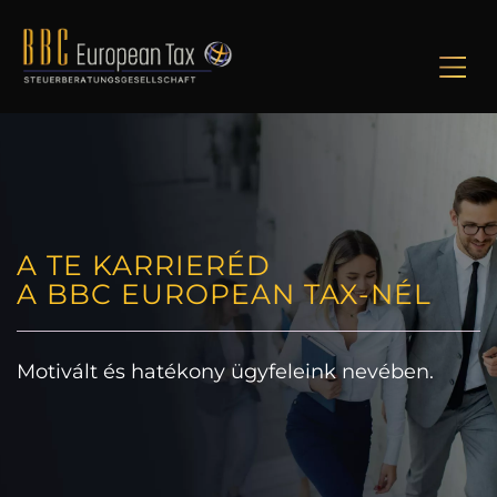
M
A TE KARRIERÉD
A BBC EUROPEAN TAX-NÉL
Motivált és hatékony ügyfeleink nevében.