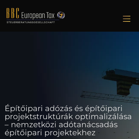
M
Építőipari adózás és építőipari
projektstruktúrák optimalizálása
– nemzetközi adótanácsadás
építőipari projektekhez