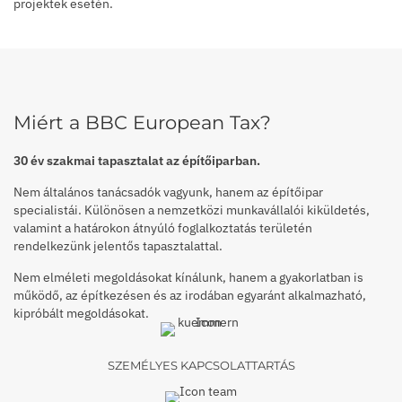
projektek esetén.
Miért a BBC European Tax?
30 év szakmai tapasztalat az építőiparban.
Nem általános tanácsadók vagyunk, hanem az építőipar
specialistái. Különösen a nemzetközi munkavállalói kiküldetés,
valamint a határokon átnyúló foglalkoztatás területén
rendelkezünk jelentős tapasztalattal.
Nem elméleti megoldásokat kínálunk, hanem a gyakorlatban is
működő, az építkezésen és az irodában egyaránt alkalmazható,
kipróbált megoldásokat.
SZEMÉLYES KAPCSOLATTARTÁS