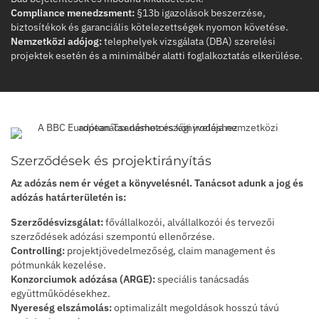
Compliance menedzsment:
§13b igazolások beszerzése,
biztosítékok és garanciális kötelezettségek nyomon követése.
Nemzetközi adójog:
telephelyek vizsgálata (DBA) szerelési
projektek esetén és a minimálbér alatti foglalkoztatás elkerülése.
Szerződések és projektirányítás
Az adózás nem ér véget a könyvelésnél. Tanácsot adunk a jog és
adózás határterületén is:
Szerződésvizsgálat:
fővállalkozói, alvállalkozói és tervezői
szerződések adózási szempontú ellenőrzése.
Controlling:
projektjövedelmezőség, claim management és
pótmunkák kezelése.
Konzorciumok adózása (ARGE):
speciális tanácsadás
együttműködésekhez.
Nyereség elszámolás:
optimalizált megoldások hosszú távú