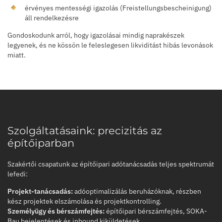
érvényes mentességi igazolás (Freistellungsbescheinigung)
áll rendelkezésre
Gondoskodunk arról, hogy igazolásai mindig naprakészek
legyenek, és ne kössön le feleslegesen likviditást hibás levonások
miatt.
Szolgáltatásaink: precizitás az
építőiparban
Szakértői csapatunk az építőipari adótanácsadás teljes spektrumát
lefedi:
Projekt-tanácsadás:
adóoptimalizálás beruházóknak, részben
kész projektek elszámolása és projektkontrolling.
Személyügy és bérszámfejtés:
építőipari bérszámfejtés, SOKA-
Bau bejelentések és inbound kiküldetések.