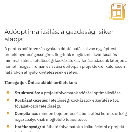
Adóoptimalizálás: a gazdasági siker
alapja
A pontos adótervezés gyakran döntő hatással van egy építési
projekt nyereségességére. Segítünk megőrizni likviditását és
minimalizálni a felelősségi kockázatokat. Tanácsadásunk kiterjed a
német, magyar, román és svájci építőipari projektekre, különösen
határokon átnyúló kivitelezések esetén.
Támogatjuk Önt az alábbi területeken:
Strukturálás:
a projektfolyamatok adózási optimalizálása.
Kockázatkezelés:
felelősségi kockázatok elkerülése (pl.
fővállalkozói felelősség).
Compliance:
minden bejelentési és befizetési kötelezettség
jogszabályoknak megfelelő teljesítése.
Hatékonyság:
átlátható folyamatok a kalkulációtól a projekt