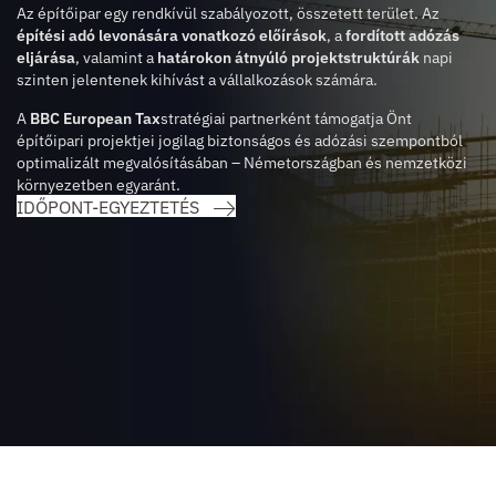
Az építőipar egy rendkívül szabályozott, összetett terület. Az
építési adó levonására vonatkozó előírások
, a
fordított adózás
eljárása
, valamint a
határokon átnyúló projektstruktúrák
napi
szinten jelentenek kihívást a vállalkozások számára.
A
BBC European Tax
stratégiai partnerként támogatja Önt
építőipari projektjei jogilag biztonságos és adózási szempontból
optimalizált megvalósításában – Németországban és nemzetközi
környezetben egyaránt.
IDŐPONT-EGYEZTETÉS