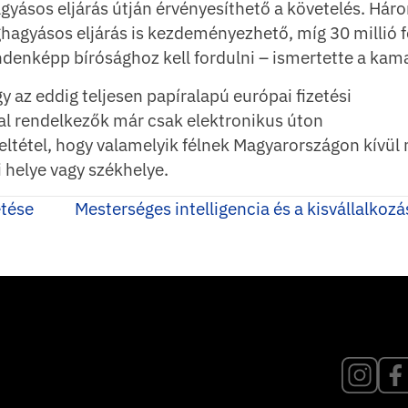
agyásos eljárás útján érvényesíthető a követelés. Hár
eghagyásos eljárás is kezdeményezhető, míg 30 millió f
denképp bírósághoz kell fordulni – ismertette a kam
az eddig teljesen papíralapú európai fizetési
al rendelkezők már csak elektronikus úton
eltétel, hogy valamelyik félnek Magyarországon kívül
 helye vagy székhelye.
etése
Mesterséges intelligencia és a kisvállalkoz