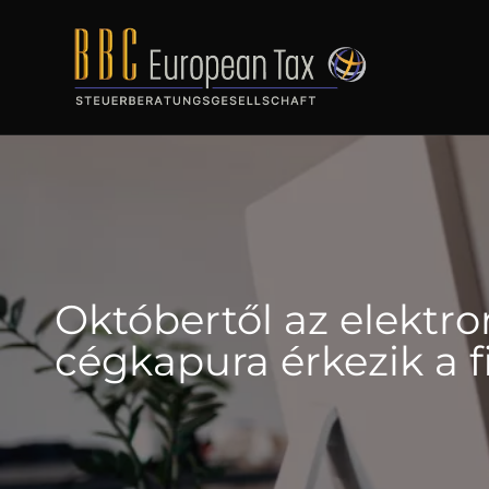
Októbertől az elektro
cégkapura érkezik a 