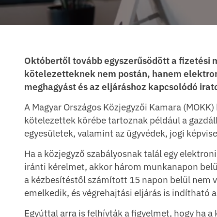
Októbertől tovább egyszerűsödött a fizetési 
kötelezetteknek nem postán, hanem elektron
meghagyást és az eljáráshoz kapcsolódó iratok
A Magyar Országos Közjegyzői Kamara (MOKK) k
kötelezettek körébe tartoznak például a gazdá
egyesületek, valamint az ügyvédek, jogi képvise
Ha a közjegyző szabályosnak talál egy elektro
iránti kérelmet, akkor három munkanapon belül
a kézbesítéstől számított 15 napon belül nem vi
emelkedik, és végrehajtási eljárás is indítható 
Egyúttal arra is felhívták a figyelmet, hogy ha a