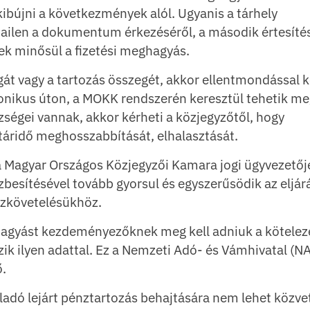
ibújni a következmények alól. Ugyanis a tárhely
e-mailen a dokumentum érkezéséről, a második értesíté
k minősül a fizetési meghagyás.
ágát vagy a tartozás összegét, akkor ellentmondással k
tronikus úton, a MOKK rendszerén keresztül tehetik me
ézségei vannak, akkor kérheti a közjegyzőtől, hogy
határidő meghosszabbítását, elhalasztását.
a Magyar Országos Közjegyzői Kamara jogi ügyvezetőjé
besítésével tovább gyorsul és egyszerűsödik az eljár
zkövetelésükhöz.
eghagyást kezdeményezőknek meg kell adniuk a kötelez
ik ilyen adattal. Ez a Nemzeti Adó- és Vámhivatal (N
ő.
ladó lejárt pénztartozás behajtására nem lehet közve