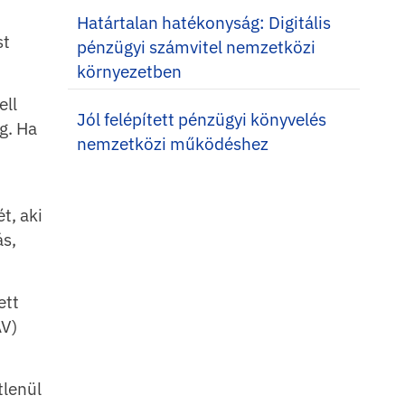
Határtalan hatékonyság: Digitális
st
pénzügyi számvitel nemzetközi
környezetben
ell
Jól felépített pénzügyi könyvelés
g. Ha
nemzetközi működéshez
t, aki
ás,
ett
AV)
tlenül