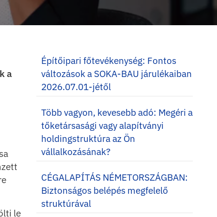
Építőipari főtevékenység: Fontos
k a
változások a SOKA-BAU járulékaiban
2026.07.01-jétől
Több vagyon, kevesebb adó: Megéri a
tőketársasági vagy alapítványi
holdingstruktúra az Ön
vállalkozásának?
sa
mzett
CÉGALAPÍTÁS NÉMETORSZÁGBAN:
re
Biztonságos belépés megfelelő
struktúrával
lti le