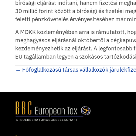
bírósági eljárást indítani, hanem fizetési megh
30 millió forint között a bírósági és fizetési m
feletti pénzkövetelés érvényesítéséhez már min
A MOKK közleményében arra is rámutatott, hogy 
meghagyásos eljárásnál októbertől a cégkapuv
kezdeményezhetik az eljárást. A legfontosabb f
EU tagállamban legyen a szokásos tartózkodási
Posts
← Főfoglalkozású társas vállalkozók járulékfiz
navigation