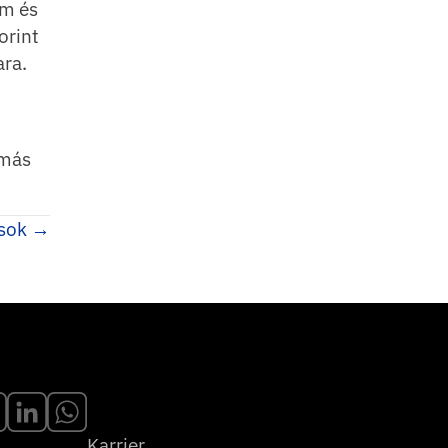
om és
orint
ara.
 más
ások →
Karrier