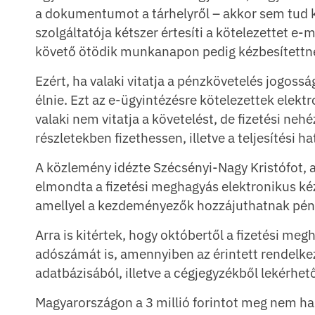
a dokumentumot a tárhelyről – akkor sem tud k
szolgáltatója kétszer értesíti a kötelezettet 
követő ötödik munkanapon pedig kézbesítettne
Ezért, ha valaki vitatja a pénzkövetelés jogoss
élnie. Ezt az e-ügyintézésre kötelezettek elek
valaki nem vitatja a követelést, de fizetési neh
részletekben fizethessen, illetve a teljesítési 
A közlemény idézte Szécsényi-Nagy Kristófot, 
elmondta a fizetési meghagyás elektronikus kéz
amellyel a kezdeményezők hozzájuthatnak pén
Arra is kitértek, hogy októbertől a fizetési m
adószámát is, amennyiben az érintett rendelkez
adatbázisából, illetve a cégjegyzékből lekérhet
Magyarországon a 3 millió forintot meg nem ha