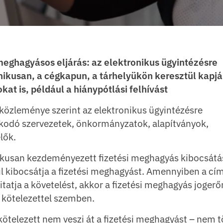
meghagyásos eljárás: az elektronikus ügyintézésre
ikusan, a cégkapun, a tárhelyükön keresztül kapjá
at is, például a hiánypótlási felhívást
özleménye szerint az elektronikus ügyintézésre
lkodó szervezetek, önkormányzatok, alapítványok,
lők.
nikusan kezdeményezett fizetési meghagyás kibocsátá
 kibocsátja a fizetési meghagyást. Amennyiben a cí
tatja a követelést, akkor a fizetési meghagyás jogerő
a kötelezettel szemben.
 kötelezett nem veszi át a fizetési meghagyást – nem tö