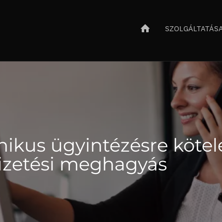
SZOLGÁLTATÁS
nikus ügyintézésre köte
fizetési meghagyás