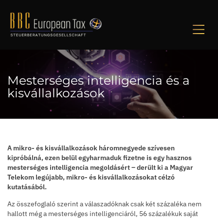
M
Mesterséges intelligencia és a
kisvállalkozások
A mikro- és kisvállalkozások háromnegyede szívesen
kipróbálná, ezen belül egyharmaduk fizetne is egy hasznos
mesterséges intelligencia megoldásért – derült ki a Magyar
Telekom legújabb, mikro- és kisvállalkozásokat célzó
kutatásából.
Az összefoglaló szerint a válaszadóknak csak két százaléka nem
hallott még a mesterséges intelligenciáról, 56 százalékuk saját