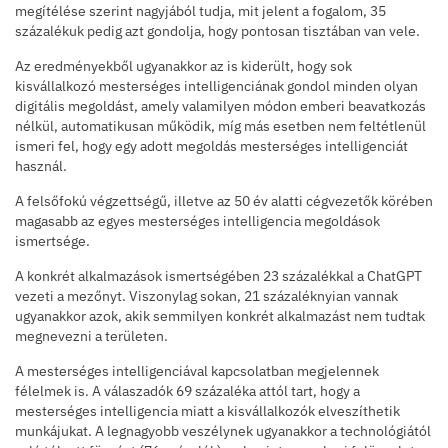
megítélése szerint nagyjából tudja, mit jelent a fogalom, 35
százalékuk pedig azt gondolja, hogy pontosan tisztában van vele.
Az eredményekből ugyanakkor az is kiderült, hogy sok
kisvállalkozó mesterséges intelligenciának gondol minden olyan
digitális megoldást, amely valamilyen módon emberi beavatkozás
nélkül, automatikusan működik, míg más esetben nem feltétlenül
ismeri fel, hogy egy adott megoldás mesterséges intelligenciát
használ.
A felsőfokú végzettségű, illetve az 50 év alatti cégvezetők körében
magasabb az egyes mesterséges intelligencia megoldások
ismertsége.
A konkrét alkalmazások ismertségében 23 százalékkal a ChatGPT
vezeti a mezőnyt. Viszonylag sokan, 21 százaléknyian vannak
ugyanakkor azok, akik semmilyen konkrét alkalmazást nem tudtak
megnevezni a területen.
A mesterséges intelligenciával kapcsolatban megjelennek
félelmek is. A válaszadók 69 százaléka attól tart, hogy a
mesterséges intelligencia miatt a kisvállalkozók elveszíthetik
munkájukat. A legnagyobb veszélynek ugyanakkor a technológiától