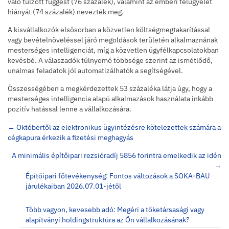
való túlzott függést (76 százalék), valamint az emberi felügyelet
hiányát (74 százalék) nevezték meg.
A kisvállalkozók elsősorban a közvetlen költségmegtakarítással
vagy bevételnöveléssel járó megoldások területén alkalmaznának
mesterséges intelligenciát, míg a közvetlen ügyfélkapcsolatokban
kevésbé. A válaszadók túlnyomó többsége szerint az ismétlődő,
unalmas feladatok jól automatizálhatók a segítségével.
Összességében a megkérdezettek 53 százaléka látja úgy, hogy a
mesterséges intelligencia alapú alkalmazások használata inkább
pozitív hatással lenne a vállalkozására.
Posts
← Októbertől az elektronikus ügyintézésre kötelezettek számára a
cégkapura érkezik a fizetési meghagyás
navigation
A minimális építőipari rezsióradíj 5856 forintra emelkedik az idén
→
Építőipari főtevékenység: Fontos változások a SOKA-BAU
járulékaiban 2026.07.01-jétől
Több vagyon, kevesebb adó: Megéri a tőketársasági vagy
alapítványi holdingstruktúra az Ön vállalkozásának?