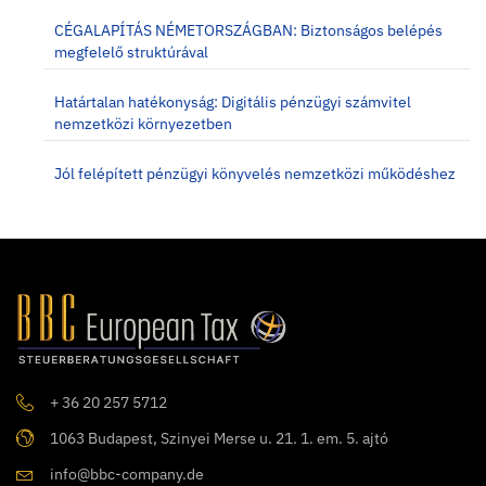
CÉGALAPÍTÁS NÉMETORSZÁGBAN: Biztonságos belépés
megfelelő struktúrával
Határtalan hatékonyság: Digitális pénzügyi számvitel
nemzetközi környezetben
Jól felépített pénzügyi könyvelés nemzetközi működéshez
+ 36 20 257 5712
1063 Budapest, Szinyei Merse u. 21. 1. em. 5. ajtó
info@bbc-company.de