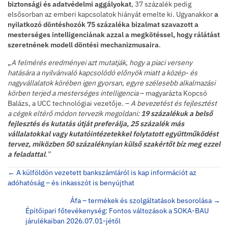
biztonsági és adatvédelmi aggályokat
, 37 százalék pedig
elsősorban az emberi kapcsolatok hiányát emelte ki. Ugyanakkor
a
nyilatkozó döntéshozók 75 százaléka bizalmat szavazott a
mesterséges intelligenciának azzal a megkötéssel, hogy rálátást
szeretnének modell döntési mechanizmusaira
.
„
A felmérés eredményei azt mutatják, hogy a piaci verseny
hatására a nyilvánvaló kapcsolódó előnyök miatt a közép- és
nagyvállalatok körében igen gyorsan, egyre szélesebb alkalmazási
körben terjed a mesterséges intelligencia
– magyarázta Kopcsó
Balázs, a UCC technológiai vezetője. –
A bevezetést és fejlesztést
a cégek eltérő módon tervezik megoldani:
19 százalékuk a belső
fejlesztés és kutatás útját preferálja, 25 százalék más
vállalatokkal vagy kutatóintézetekkel folytatott együttműködést
tervez, miközben 50 százaléknyian külső szakértőt bíz meg ezzel
a feladattal
.”
Posts
← A külföldön vezetett bankszámláról is kap információt az
adóhatóság – és inkasszót is benyújthat
navigation
Áfa – termékek és szolgáltatások besorolása →
Építőipari főtevékenység: Fontos változások a SOKA-BAU
járulékaiban 2026.07.01-jétől