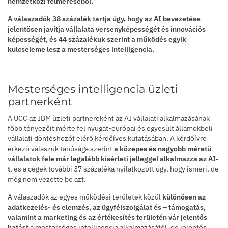
nemzetközi felméréséből.
A válaszadók 38 százalék tartja úgy, hogy az AI bevezetése
jelentősen javítja vállalata versenyképességét és innovációs
képességét, és 44 százalékuk szerint a működés egyik
kulcseleme lesz a mesterséges intelligencia.
Mesterséges intelligencia üzleti
partnerként
A UCC az IBM üzleti partnereként az AI vállalati alkalmazásának
főbb tényezőit mérte fel nyugat-európai és egyesült államokbeli
vállalati döntéshozót elérő kérdőíves kutatásában. A kérdőívre
érkező válaszuk tanúsága szerint
a közepes és nagyobb méretű
vállalatok fele már legalább kísérleti jelleggel alkalmazza az AI-
t
, és a cégek további 37 százaléka nyilatkozott úgy, hogy ismeri, de
még nem vezette be azt.
A válaszadók az egyes működési területek közül
különösen az
adatkezelés- és elemzés, az ügyfélszolgálat és – támogatás,
valamint a marketing és az értékesítés területén vár jelentős
hatást
a mesterséges intelligencia alkalmazásától, de jelentős