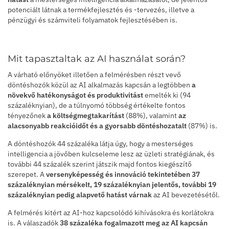
potenciált látnak a termékfejlesztés és -tervezés, illetve a
pénzügyi és számviteli folyamatok fejlesztésében is.
Mit tapasztaltak az AI használat során?
A várható előnyöket illetően a felmérésben részt vevő
döntéshozók közül az AI alkalmazás kapcsán a legtöbben
a
növekvő hatékonyságot és produktivitást
emelték ki (94
százaléknyian), de a túlnyomó többség értékelte fontos
tényezőnek
a költségmegtakarítást
(88%), valamint
az
alacsonyabb reakcióidőt és a gyorsabb döntéshozatalt
(87%) is.
A döntéshozók 44 százaléka látja úgy, hogy a mesterséges
intelligencia a jövőben kulcseleme lesz az üzleti stratégiának, és
további 44 százalék szerint játszik majd fontos kiegészítő
szerepet. A
versenyképesség és innováció tekintetében 37
százaléknyian mérsékelt, 19 százaléknyian jelentős, további 19
százaléknyian pedig alapvető hatást várnak
az AI bevezetésétől.
A felmérés kitért az AI-hoz kapcsolódó kihívásokra és korlátokra
is. A válaszadók
38 százaléka fogalmazott meg az AI kapcsán