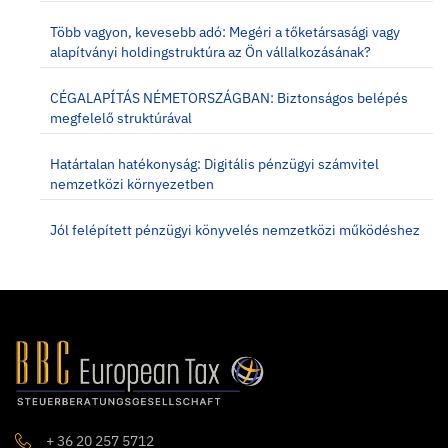
Több vagyon, kevesebb adó: Megéri a tőketársasági vagy
alapítványi holdingstruktúra az Ön vállalkozásának?
CÉGALAPÍTÁS NÉMETORSZÁGBAN: Biztonságos belépés
megfelelő struktúrával
Határtalan hatékonyság: Digitális pénzügyi számvitel
nemzetközi környezetben
Jól felépített pénzügyi könyvelés nemzetközi működéshez
+ 36 20 257 5712