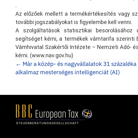
.
Az előzőek mellett a termékértékesítés vagy sz
további jogszabályokat is figyelembe kell venni.
A szolgáltatások statisztikai besorolásához 
segítséget kérni, a termékek vámtarifa szerinti
Vámhivatal Szakértői Intézete – Nemzeti Adó- és
kérni. (www.nav.gov.hu)
Posts
← Már a közép- és nagyvállalatok 31 százaléka
alkalmaz mesterséges intelligenciát (AI)
navigation