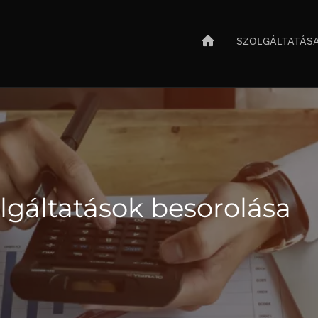
SZOLGÁLTATÁS
lgáltatások besorolása