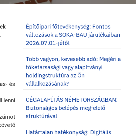
Építőipari főtevékenység: Fontos
nek
változások a SOKA-BAU járulékaiban
,
2026.07.01-jétől
Több vagyon, kevesebb adó: Megéri a
tőketársasági vagy alapítványi
holdingstruktúra az Ön
vállalkozásának?
as- és
CÉGALAPÍTÁS NÉMETORSZÁGBAN:
 lenni
Biztonságos belépés megfelelő
struktúrával
számot
követő
Határtalan hatékonyság: Digitális