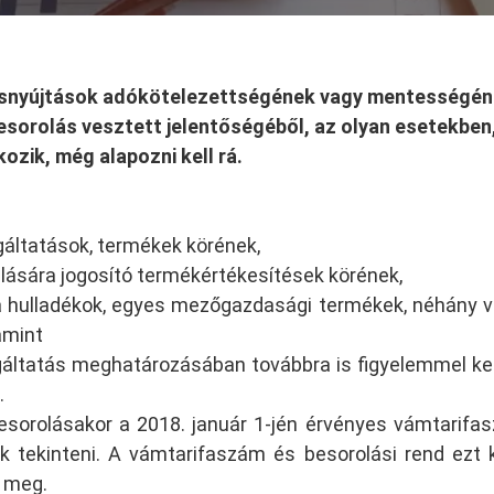
tásnyújtások adókötelezettségének vagy mentességé
s besorolás vesztett jelentőségéből, az olyan esetekben
ozik, még alapozni kell rá.
lgáltatások, termékek körének,
lására jogosító termékértékesítések körének,
 a hulladékok, egyes mezőgazdasági termékek, néhány v
amint
ltatás meghatározásában továbbra is figyelemmel kell
.
esorolásakor a 2018. január 1-jén érvényes vámtarifa
k tekinteni. A vámtarifaszám és besorolási rend ezt 
a meg.