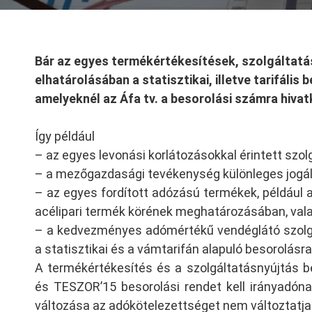
Bár az egyes termékértékesítések, szolgálta
elhatárolásában a statisztikai, illetve tarifáli
amelyeknél az Áfa tv. a besorolási számra hivatk
Így például
– az egyes levonási korlátozásokkal érintett szo
– a mezőgazdasági tevékenység különleges jogál
– az egyes fordított adózású termékek, például
acélipari termék körének meghatározásában, val
– a kedvezményes adómértékű vendéglátó szolgá
a statisztikai és a vámtarifán alapuló besorolásra
A termékértékesítés és a szolgáltatásnyújtás b
és TESZOR’15 besorolási rendet kell irányadóna
változása az adókötelezettséget nem változtatj