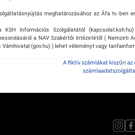
olgáltatásnyújtás meghatározásához az Áfa tv.-ben em
a KSH Információs Szolgálatától (kapcsolat.ksh.hu)
 besorolásáról a NAV Szakértői Intézetétől ( Nemzeti A
 Vámhivatal (gov.hu) ) lehet véleményt vagy tarifainfor
A fiktív számlákat kiszűri az
számlaadatszolgált