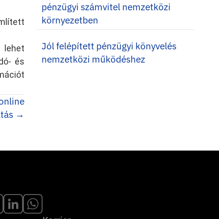
pénzügyi számvitel nemzetközi
környezetben
lített
Jól felépített pénzügyi könyvelés
 lehet
nemzetközi működéshez
dó- és
mációt
 online
atás →