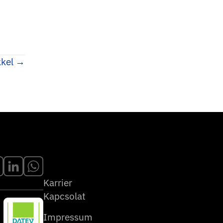
kkel →
Karrier
Kapcsolat
Impressum