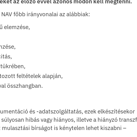
yeket az előző évvel azonos módon kell megtenni.
 NAV főbb irányvonalai az alábbiak:
rű elemzése,
emzése,
itás,
 tükrében,
zott feltételek alapján,
val összhangban.
umentáció és -adatszolgáltatás, ezek elkészítésekor
 súlyosan hibás vagy hiányos, illetve a hiányzó transz
mulasztási bírságot is kénytelen lehet kiszabni –