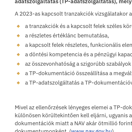
adatszolgáltatás (TP-adatszolgáltatás), mel
A 2023-as kapcsolt tranzakciók vizsgálatakor a
a tranzakciók és a kapcsolt felek széles kö
a részletes értéklánc bemutatása,
a kapcsolt felek részletes, funkcionális el
a döntési kompetencia és a pénzügyi kapac
az összevonhatóság a szigorúbb szabályok
a TP-dokumentáció összeállítása a megválto
a TP-adatszolgáltatás a TP-dokumentáció
Mivel az ellenőrzések lényeges elemei a TP-dok
különösen körültekintően kell eljárni, ugyanis a
dokumentációk miatt a NAV akár ötmillió forint 
dokumentumonként. (
www.nav.gov.hu
)