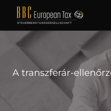
A transzferár-ellenőrz