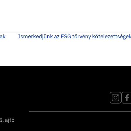
nak
Ismerkedjünk az ESG törvény kötelezettsége
. ajtó