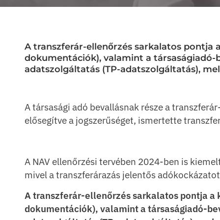
A transzferár-ellenőrzés sarkalatos pontja
dokumentációk), valamint a társaságiadó-b
adatszolgáltatás (TP-adatszolgáltatás), me
A társasági adó bevallásnak része a transzferár
elősegítve a jogszerűséget, ismertette transzfer
A NAV ellenőrzési tervében 2024-ben is kiemelt 
mivel a transzferárazás jelentős adókockázatot
A transzferár-ellenőrzés sarkalatos pontja a
dokumentációk), valamint a társaságiadó-bev