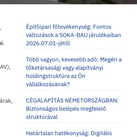
Építőipari főtevékenység: Fontos
-
változások a SOKA-BAU járulékaiban
2026.07.01-jétől
i.
Több vagyon, kevesebb adó: Megéri a
NAV),
tőketársasági vagy alapítványi
holdingstruktúra az Ön
vállalkozásának?
CÉGALAPÍTÁS NÉMETORSZÁGBAN:
árak,
Biztonságos belépés megfelelő
struktúrával
Határtalan hatékonyság: Digitális