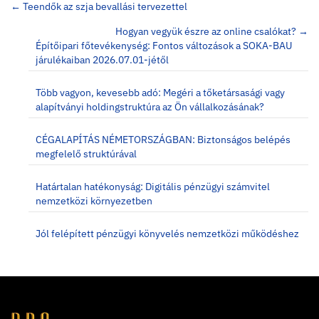
Posts
← Teendők az szja bevallási tervezettel
navigation
Hogyan vegyük észre az online csalókat? →
Építőipari főtevékenység: Fontos változások a SOKA-BAU
járulékaiban 2026.07.01-jétől
Több vagyon, kevesebb adó: Megéri a tőketársasági vagy
alapítványi holdingstruktúra az Ön vállalkozásának?
CÉGALAPÍTÁS NÉMETORSZÁGBAN: Biztonságos belépés
megfelelő struktúrával
Határtalan hatékonyság: Digitális pénzügyi számvitel
nemzetközi környezetben
Jól felépített pénzügyi könyvelés nemzetközi működéshez