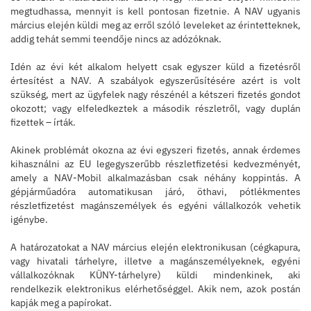
megtudhassa, mennyit is kell pontosan fizetnie. A NAV ugyanis
március elején küldi meg az erről szóló leveleket az érintetteknek,
addig tehát semmi teendője nincs az adózóknak.
Idén az évi két alkalom helyett csak egyszer küld a fizetésről
értesítést a NAV. A szabályok egyszerűsítésére azért is volt
szükség, mert az ügyfelek nagy részénél a kétszeri fizetés gondot
okozott; vagy elfeledkeztek a második részletről, vagy duplán
fizettek – írták.
Akinek problémát okozna az évi egyszeri fizetés, annak érdemes
kihasználni az EU legegyszerűbb részletfizetési kedvezményét,
amely a NAV-Mobil alkalmazásban csak néhány koppintás. A
gépjárműadóra automatikusan járó, öthavi, pótlékmentes
részletfizetést magánszemélyek és egyéni vállalkozók vehetik
igénybe.
A határozatokat a NAV március elején elektronikusan (cégkapura,
vagy hivatali tárhelyre, illetve a magánszemélyeknek, egyéni
vállalkozóknak KÜNY-tárhelyre) küldi mindenkinek, aki
rendelkezik elektronikus elérhetőséggel. Akik nem, azok postán
kapják meg a papírokat.