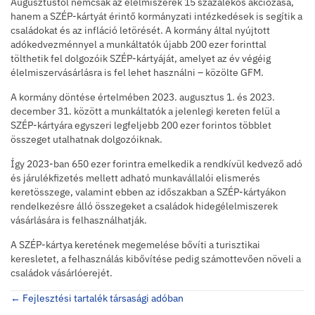
Augusztustól nemcsak az élelmiszerek 15 százalékos akciózása,
hanem a SZÉP-kártyát érintő kormányzati intézkedések is segítik a
családokat és az infláció letörését. A kormány által nyújtott
adókedvezménnyel a munkáltatók újabb 200 ezer forinttal
tölthetik fel dolgozóik SZÉP-kártyáját, amelyet az év végéig
élelmiszervásárlásra is fel lehet használni – közölte GFM.
A kormány döntése értelmében 2023. augusztus 1. és 2023.
december 31. között a munkáltatók a jelenlegi kereten felül a
SZÉP-kártyára egyszeri legfeljebb 200 ezer forintos többlet
összeget utalhatnak dolgozóiknak.
Így 2023-ban 650 ezer forintra emelkedik a rendkívül kedvező adó
és járulékfizetés mellett adható munkavállalói elismerés
keretösszege, valamint ebben az időszakban a SZÉP-kártyákon
rendelkezésre álló összegeket a családok hidegélelmiszerek
vásárlására is felhasználhatják.
A SZÉP-kártya keretének megemelése bővíti a turisztikai
keresletet, a felhasználás kibővítése pedig számottevően növeli a
családok vásárlóerejét.
Posts
← Fejlesztési tartalék társasági adóban