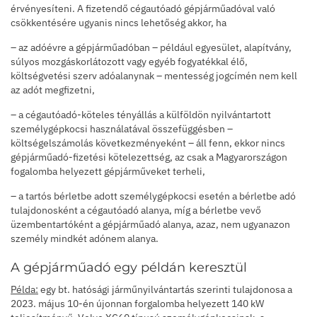
érvényesíteni. A fizetendő cégautóadó gépjárműadóval való
csökkentésére ugyanis nincs lehetőség akkor, ha
– az adóévre a gépjárműadóban – például egyesület, alapítvány,
súlyos mozgáskorlátozott vagy egyéb fogyatékkal élő,
költségvetési szerv adóalanynak – mentesség jogcímén nem kell
az adót megfizetni,
– a cégautóadó-köteles tényállás a külföldön nyilvántartott
személygépkocsi használatával összefüggésben –
költségelszámolás következményeként – áll fenn, ekkor nincs
gépjárműadó-fizetési kötelezettség, az csak a Magyarországon
fogalomba helyezett gépjárműveket terheli,
– a tartós bérletbe adott személygépkocsi esetén a bérletbe adó
tulajdonosként a cégautóadó alanya, míg a bérletbe vevő
üzembentartóként a gépjárműadó alanya, azaz, nem ugyanazon
személy mindkét adónem alanya.
A gépjárműadó egy példán keresztül
Példa:
egy bt. hatósági járműnyilvántartás szerinti tulajdonosa a
2023. május 10-én újonnan forgalomba helyezett 140 kW