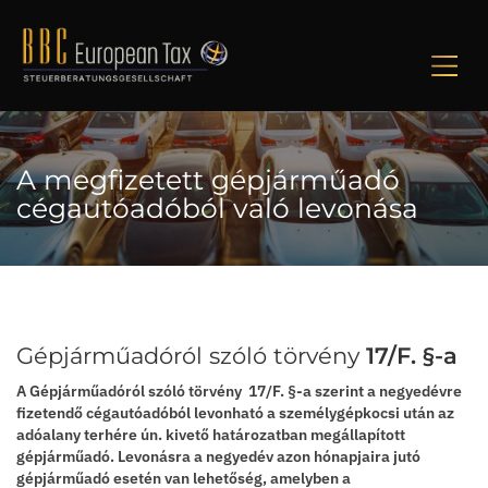
M
A megfizetett gépjárműadó
cégautóadóból való levonása
Gépjárműadóról szóló törvény
17/F. §-a
A Gépjárműadóról szóló törvény 17/F. §-a szerint a negyedévre
fizetendő cégautóadóból levonható a személygépkocsi után az
adóalany terhére ún. kivető határozatban megállapított
gépjárműadó. Levonásra a negyedév azon hónapjaira jutó
gépjárműadó esetén van lehetőség, amelyben a