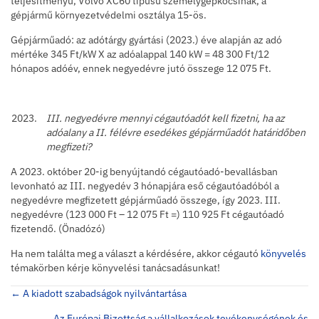
teljesítményű, Volvo XC60 típusú személygépkocsinak, a
gépjármű környezetvédelmi osztálya 15-ös.
Gépjárműadó: az adótárgy gyártási (2023.) éve alapján az adó
mértéke 345 Ft/kW X az adóalappal 140 kW = 48 300 Ft/12
hónapos adóév, ennek negyedévre jutó összege 12 075 Ft.
III. negyedévre mennyi cégautóadót kell fizetni, ha az
adóalany a II. félévre esedékes gépjárműadót határidőben
megfizeti?
A 2023. október 20-ig benyújtandó cégautóadó-bevallásban
levonható az III. negyedév 3 hónapjára eső cégautóadóból a
negyedévre megfizetett gépjárműadó összege, így 2023. III.
negyedévre (123 000 Ft – 12 075 Ft =) 110 925 Ft cégautóadó
fizetendő. (Önadózó)
Ha nem találta meg a választ a kérdésére, akkor cégautó
könyvelés
témakörben kérje könyvelési tanácsadásunkat!
Posts
← A kiadott szabadságok nyilvántartása
navigation
Az Európai Bizottság a vállalkozások tevékenységének és