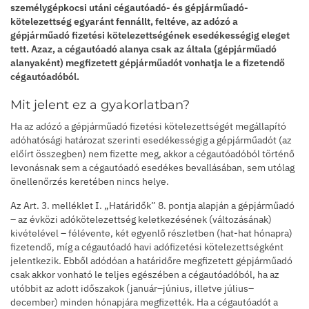
személygépkocsi utáni cégautóadó- és gépjárműadó-
kötelezettség egyaránt fennállt, feltéve, az adózó a
gépjárműadó fizetési kötelezettségének esedékességig eleget
tett. Azaz, a cégautóadó alanya csak az általa (gépjárműadó
alanyaként) megfizetett gépjárműadót vonhatja le a fizetendő
cégautóadóból.
Mit jelent ez a gyakorlatban?
Ha az adózó a gépjárműadó fizetési kötelezettségét megállapító
adóhatósági határozat szerinti esedékességig a gépjárműadót (az
előírt összegben) nem fizette meg, akkor a cégautóadóból történő
levonásnak sem a cégautóadó esedékes bevallásában, sem utólag
önellenőrzés keretében nincs helye.
Az Art. 3. melléklet I. „Határidők” 8. pontja alapján a gépjárműadó
– az évközi adókötelezettség keletkezésének (változásának)
kivételével – félévente, két egyenlő részletben (hat-hat hónapra)
fizetendő, míg a cégautóadó havi adófizetési kötelezettségként
jelentkezik. Ebből adódóan a határidőre megfizetett gépjárműadó
csak akkor vonható le teljes egészében a cégautóadóból, ha az
utóbbit az adott időszakok (január–június, illetve július–
december) minden hónapjára megfizették. Ha a cégautóadót a