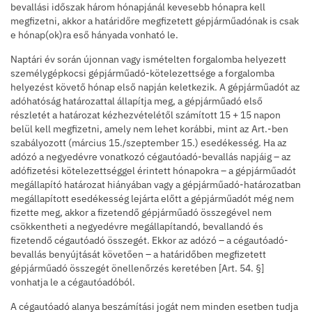
bevallási időszak három hónapjánál kevesebb hónapra kell
megfizetni, akkor a határidőre megfizetett gépjárműadónak is csak
e hónap(ok)ra eső hányada vonható le.
Naptári év során újonnan vagy ismételten forgalomba helyezett
személygépkocsi gépjárműadó-kötelezettsége a forgalomba
helyezést követő hónap első napján keletkezik. A gépjárműadót az
adóhatóság határozattal állapítja meg, a gépjárműadó első
részletét a határozat kézhezvételétől számított 15 + 15 napon
belül kell megfizetni, amely nem lehet korábbi, mint az Art.-ben
szabályozott (március 15./szeptember 15.) esedékesség. Ha az
adózó a negyedévre vonatkozó cégautóadó-bevallás napjáig – az
adófizetési kötelezettséggel érintett hónapokra – a gépjárműadót
megállapító határozat hiányában vagy a gépjárműadó-határozatban
megállapított esedékesség lejárta előtt a gépjárműadót még nem
fizette meg, akkor a fizetendő gépjárműadó összegével nem
csökkentheti a negyedévre megállapítandó, bevallandó és
fizetendő cégautóadó összegét. Ekkor az adózó – a cégautóadó-
bevallás benyújtását követően – a határidőben megfizetett
gépjárműadó összegét önellenőrzés keretében [Art. 54. §]
vonhatja le a cégautóadóból.
A cégautóadó alanya beszámítási jogát nem minden esetben tudja