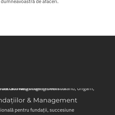
 dumneavoastră de afaceri.
ndațiilor & Management
ională pentru fundații, succesiune