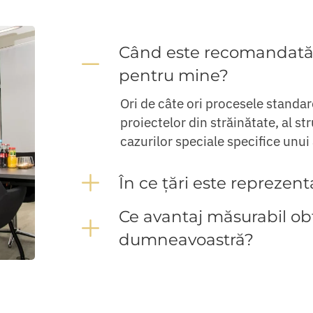
Când este recomandată o
Collapse
pentru mine?
Ori de câte ori procesele standard 
proiectelor din străinătate, al s
cazurilor speciale specifice unui
Expand
În ce țări este reprezen
Ce avantaj măsurabil ob
Expand
dumneavoastră?