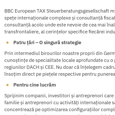
BBC European TAX Steuerberatungsgesellschaft m
spețe internaționale complexe și consultanță fiscal
consultanță acolo unde este nevoie de cea mai înaltă
transfrontaliere, al cerințelor specifice fiecărei indust
Patru țări – O singură strategie
Prin intermediul birourilor noastre proprii din Ger
cunoștințe de specialitate locale aprofundate cu o
regiunilor DACH și CEE. Nu doar că înțelegem cadrul le
însoțim direct pe piețele respective pentru punere
Pentru cine lucrăm
Sprijinim companii, investitori și antreprenori care 
familie și antreprenori cu activități internaționale
concentrează pe optimizarea configurațiilor comple