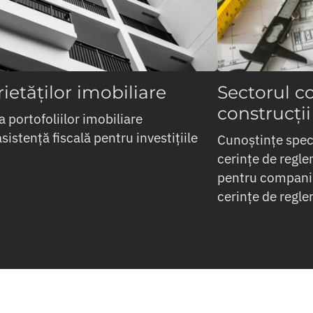
ietăților imobiliare
Sectorul co
construcți
 portofoliilor imobiliare
sistență fiscală pentru investițiile
Cunoștințe speci
cerințe de regle
pentru companii 
cerințe de regl