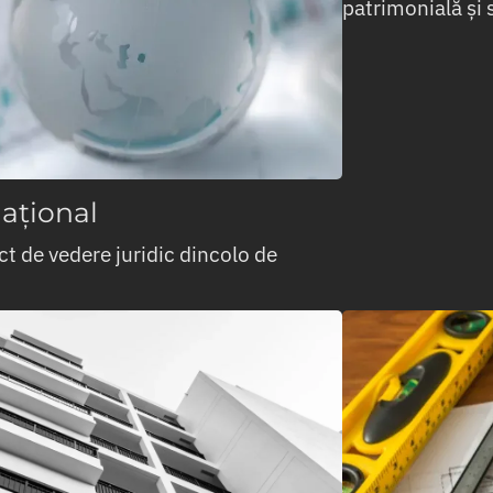
patrimonială și 
național
ct de vedere juridic dincolo de