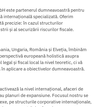
bH este partenerul dumneavoastră pentru
ă internațională specializată. Oferim
 precizie: în cazul structurilor
rii și al securizării riscurilor fiscale.
mania, Ungaria, România și Elveția, îmbinăm
 perspectivă europeană holistică asupra
gal și fiscal local la nivel teoretic, ci vă
a în aplicare a obiectivelor dumneavoastră.
activează la nivel internațional, afaceri de
 sau planuri de expansiune. Focusul nostru se
xe, pe structurile corporative internaționale,