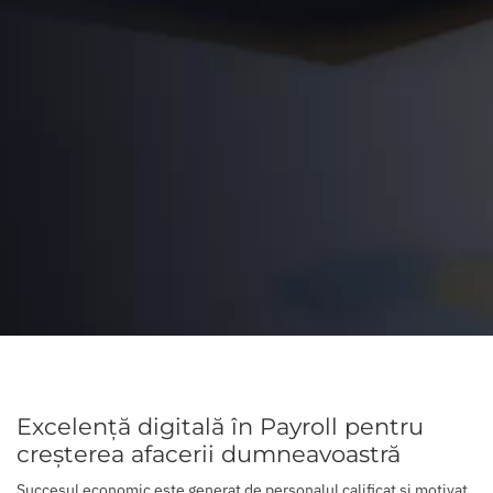
Excelență digitală în Payroll pentru
creșterea afacerii dumneavoastră
Succesul economic este generat de personalul calificat și motivat.