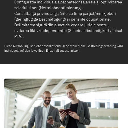
Configurația individuală a pachetelor salariale și optimizarea
salariului net (Nettolohnoptimierung).
Consultanță privind angajările cu timp parțial/mini-joburi
(geringfügige Beschäftigung) și pensiile ocupaționale.
Delimitarea sigură din punct de vedere juridic pentru
evitarea fiktiv-independenței (Scheinselbständigkeit / falsul
PFA).
Diese Aufzählung ist nicht abschließend. Jede steuerliche Gestaltungsberatung wird
individuell auf den jeweiligen Einzelfall zugeschnitten.