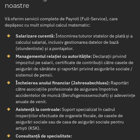
noastre
Vă oferim servicii complete de Payroll (Full-Service), care
depășesc cu mult simplul calcul matematic:
Salarizare curentă:
Întocmirea tuturor statelor de plată și a
calcului salarial, inclusiv gestionarea datelor de bază
(stundenliste) și a pontajelor.
Managementul relației cu autoritățile:
Declarații privind
impozitul pe salarii, certificate de contribuții către casele de
asigurări de sănătate și raportări privind asigurările sociale /
sistemul de pensii.
Încheierea anului financiar (Jahresabschluss):
Raportări
către asociațiile profesionale de asigurare împotriva
accidentelor de muncă (Berufsgenossenschaft) și adeverințe
anuale de venit.
Asistență la controale:
Suport specializat în cadrul
inspecțiilor efectuate de organele fiscale, de casele de
asigurări sociale sau de casa de asigurări sociale pentru
artiști (KSK).
Consultanță de specialitate: